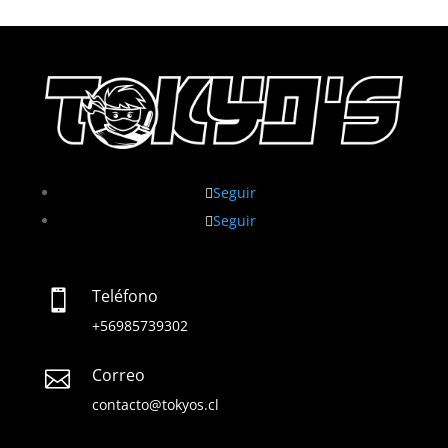
Seguir
Seguir
Teléfono

+56985739302
Correo

contacto@tokyos.cl