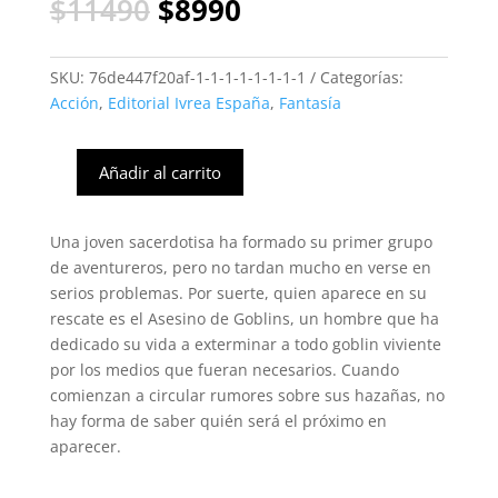
El
El
$
11490
$
8990
precio
precio
original
actual
era:
es:
SKU:
76de447f20af-1-1-1-1-1-1-1-1
Categorías:
$11490.
$8990.
Acción
,
Editorial Ivrea España
,
Fantasía
Añadir al carrito
Goblin
Slayer
#10
Una joven sacerdotisa ha formado su primer grupo
(Ivrea
de aventureros, pero no tardan mucho en verse en
España)
serios problemas. Por suerte, quien aparece en su
cantidad
rescate es el Asesino de Goblins, un hombre que ha
dedicado su vida a exterminar a todo goblin viviente
por los medios que fueran necesarios. Cuando
comienzan a circular rumores sobre sus hazañas, no
hay forma de saber quién será el próximo en
aparecer.