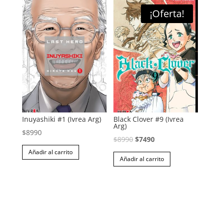
$8990.
$7490.
variantes.
¡Oferta!
Las
opciones
se
pueden
elegir
en
la
página
Inuyashiki #1 (Ivrea Arg)
Black Clover #9 (Ivrea
de
Arg)
$
8990
producto
El
El
$
8990
$
7490
precio
precio
Añadir al carrito
Añadir al carrito
original
actual
era:
es:
$8990.
$7490.