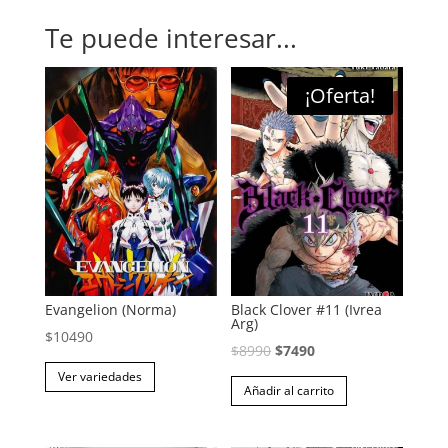
Te puede interesar...
¡Oferta!
Evangelion (Norma)
Black Clover #11 (Ivrea
Arg)
$
10490
El
El
$
8990
$
7490
Este
precio
precio
Ver variedades
producto
Añadir al carrito
original
actual
tiene
era:
es:
múltiples