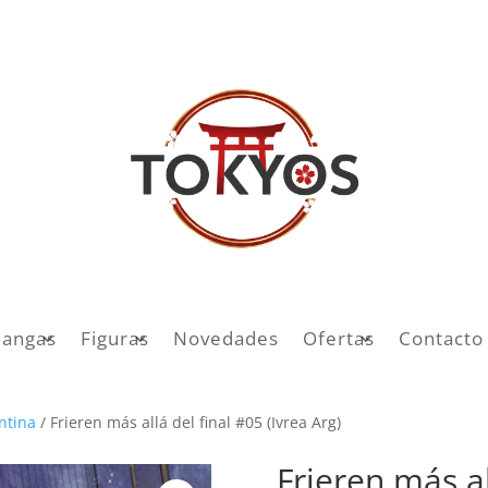
angas
Figuras
Novedades
Ofertas
Contacto
entina
/ Frieren más allá del final #05 (Ivrea Arg)
Frieren más al