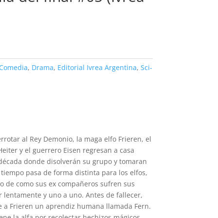
Comedia
,
Drama
,
Editorial Ivrea Argentina
,
Sci-
rrotar al Rey Demonio, la maga elfo Frieren, el
eiter y el guerrero Eisen regresan a casa
década donde disolverán su grupo y tomaran
 tiempo pasa de forma distinta para los elfos,
igo de como sus ex compañeros sufren sus
 lentamente y uno a uno. Antes de fallecer,
ne a Frieren un aprendiz humana llamada Fern.
iene la alfa por recolectar hechizos mágicos,