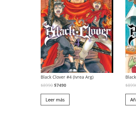
Black Clover #4 (Ivrea Arg)
Black
El
El
$
8990
$
7490
$
899
precio
precio
Leer más
Añ
original
actual
era:
es:
$8990.
$7490.