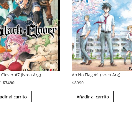
 Clover #7 (Ivrea Arg)
Ao No Flag #1 (Ivrea Arg)
El
El
0
$
7490
$
8990
precio
precio
adir al carrito
Añadir al carrito
original
actual
era:
es:
$8990.
$7490.