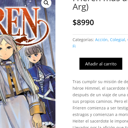
Arg)
$
8990
Categorías:
Acción
,
Colegial
,
Fi
Añadir al carrito
Frieren
más
allá
Tras cumplir su misión de de
del
héroe Himmel, el sacerdote H
final
después de un viaje de una 
#05
sus propios caminos. Pero el
(Ivrea
Frieren comienza a ser test
Arg)
estragos y comienzan a morir
cantidad
Heiter el sacerdote le impo
Llevados por la afición que t