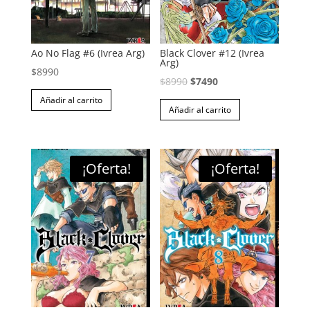
Ao No Flag #6 (Ivrea Arg)
Black Clover #12 (Ivrea
Arg)
$
8990
El
El
$
8990
$
7490
precio
precio
Añadir al carrito
Añadir al carrito
original
actual
era:
es:
$8990.
$7490.
¡Oferta!
¡Oferta!