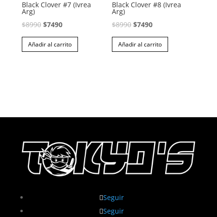
Black Clover #7 (Ivrea
Black Clover #8 (Ivrea
Arg)
Arg)
El
El
El
El
$
8990
$
7490
$
8990
$
7490
precio
precio
precio
precio
Añadir al carrito
Añadir al carrito
original
actual
original
actual
era:
es:
era:
es:
$8990.
$7490.
$8990.
$7490.
Seguir
Seguir