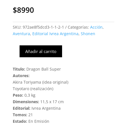
$
8990
SKU:
972ae8f5dcd3-1-1-2-1
Categorías:
Acción
,
Aventura
,
Editorial Ivrea Argentina
,
Shonen
Añadir al carrito
Dragon
Ball
Super
Titulo:
Dragon Ball Super
#04
Autores:
(Ivrea
Akira Toriyama (idea original)
Arg)
Toyotaro (realización)
cantidad
Peso:
0,3 kg
Dimensiones:
11,5 x 17 cm
Editorial:
Ivrea Argentina
Tomos:
21
Estado:
En Emisión