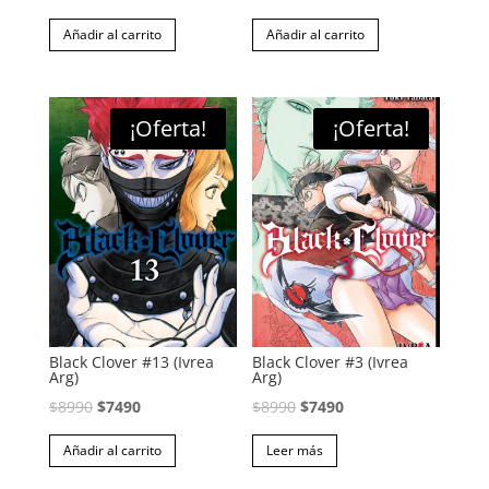
precio
precio
precio
precio
Añadir al carrito
Añadir al carrito
original
actual
original
actual
era:
es:
era:
es:
$8990.
$7490.
$8990.
$7490.
¡Oferta!
¡Oferta!
Black Clover #13 (Ivrea
Black Clover #3 (Ivrea
Arg)
Arg)
El
El
El
El
$
8990
$
7490
$
8990
$
7490
precio
precio
precio
precio
Añadir al carrito
Leer más
original
actual
original
actual