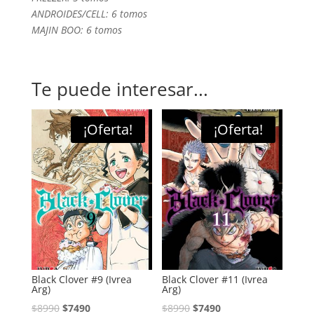
ANDROIDES/CELL: 6 tomos
MAJIN BOO: 6 tomos
Te puede interesar...
¡Oferta!
¡Oferta!
Black Clover #9 (Ivrea
Black Clover #11 (Ivrea
Arg)
Arg)
El
El
El
El
$
8990
$
7490
$
8990
$
7490