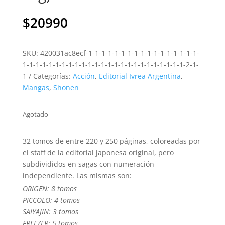
$
20990
SKU:
420031ac8ecf-1-1-1-1-1-1-1-1-1-1-1-1-1-1-1-1-1-
1-1-1-1-1-1-1-1-1-1-1-1-1-1-1-1-1-1-1-1-1-1-1-1-1-2-1-
1
Categorías:
Acción
,
Editorial Ivrea Argentina
,
Mangas
,
Shonen
Agotado
32 tomos de entre 220 y 250 páginas, coloreadas por
el staff de la editorial japonesa original, pero
subdivididos en sagas con numeración
independiente. Las mismas son:
ORIGEN: 8 tomos
PICCOLO: 4 tomos
SAIYAJIN: 3 tomos
FREEZER: 5 tomos