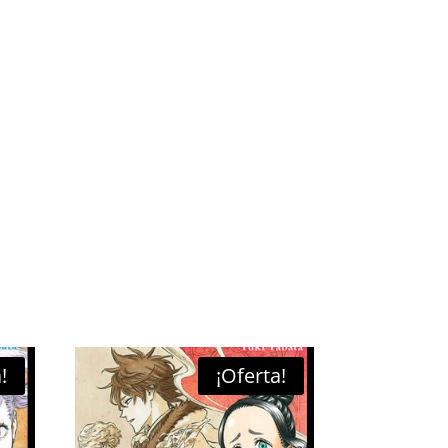
!
¡Oferta!