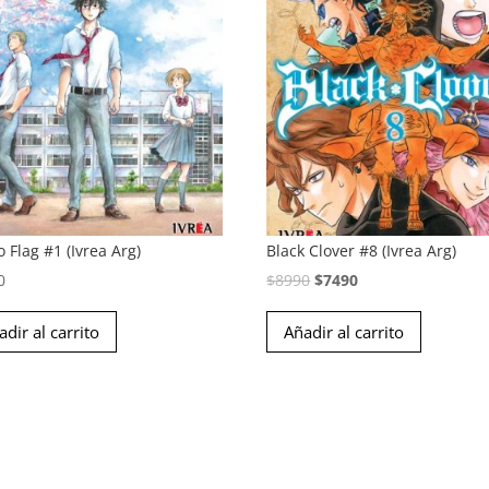
 Flag #1 (Ivrea Arg)
Black Clover #8 (Ivrea Arg)
El
El
0
$
8990
$
7490
precio
precio
adir al carrito
Añadir al carrito
original
actual
era:
es:
$8990.
$7490.