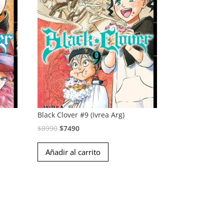
Black Clover #9 (Ivrea Arg)
El
El
$
8990
$
7490
precio
precio
Añadir al carrito
original
actual
era:
es:
$8990.
$7490.