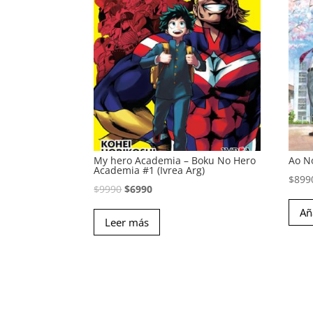
My hero Academia – Boku No Hero
Ao No
Academia #1 (Ivrea Arg)
$
899
El
El
$
9990
$
6990
precio
precio
Añ
Leer más
original
actual
era:
es:
$9990.
$6990.