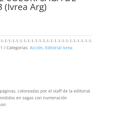
(Ivrea Arg)
1-1-1-1-1-1-1-1-1-1-1-1-1-1-1-1-1-1-1-1-1-1-1-1-
-1
Categorías:
Acción
,
Editorial Ivrea
áginas, coloreadas por el staff de la editorial
divididos en sagas con numeración
son: