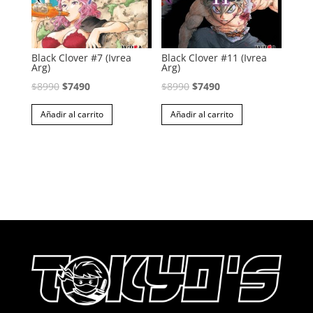
Black Clover #7 (Ivrea
Black Clover #11 (Ivrea
Arg)
Arg)
El
El
El
El
$
8990
$
7490
$
8990
$
7490
precio
precio
precio
precio
Añadir al carrito
Añadir al carrito
original
actual
original
actual
era:
es:
era:
es:
$8990.
$7490.
$8990.
$7490.