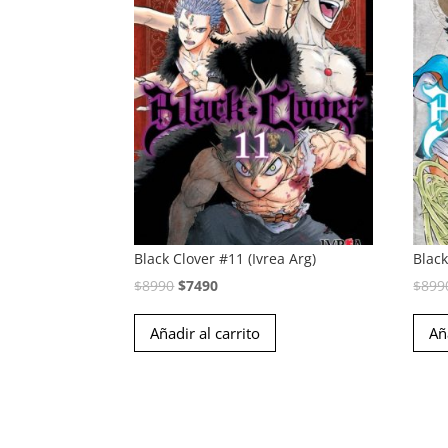
Black Clover #11 (Ivrea Arg)
Black
El
El
$
8990
$
7490
$
899
precio
precio
Añadir al carrito
Añ
original
actual
era:
es:
$8990.
$7490.