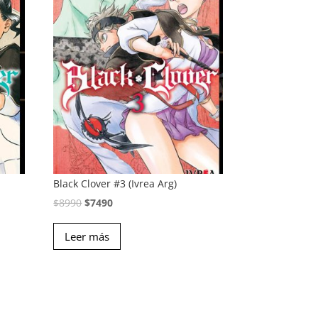
Black Clover #3 (Ivrea Arg)
El
El
$
8990
$
7490
precio
precio
Leer más
original
actual
era:
es:
$8990.
$7490.