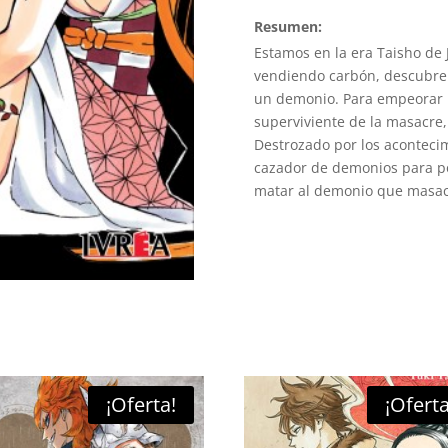
Resumen:
Estamos en la era Taisho de 
vendiendo carbón, descubre 
un demonio. Para empeorar 
superviviente de la masacre
Destrozado por los acontecim
cazador de demonios para po
matar al demonio que masacr
¡Oferta!
¡Oferta