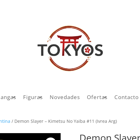
angas
Figuras
Novedades
Ofertas
Contacto
entina
/ Demon Slayer – Kimetsu No Yaiba #11 (Ivrea Arg)
Demon Slayer