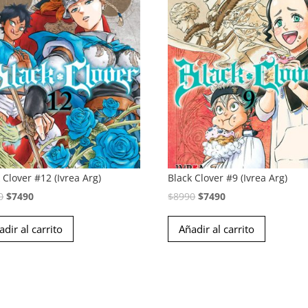
 Clover #12 (Ivrea Arg)
Black Clover #9 (Ivrea Arg)
El
El
El
El
0
$
7490
$
8990
$
7490
precio
precio
precio
precio
adir al carrito
Añadir al carrito
original
actual
original
actual
era:
es:
era:
es:
$8990.
$7490.
$8990.
$7490.