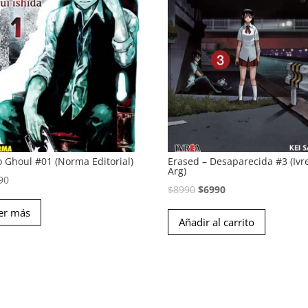
o Ghoul #01 (Norma Editorial)
Erased – Desaparecida #3 (Ivr
Arg)
90
El
El
$
8990
$
6990
precio
precio
er más
Añadir al carrito
original
actual
era:
es:
$8990.
$6990.