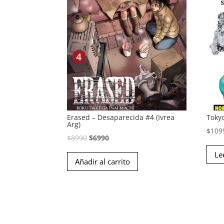
Erased – Desaparecida #4 (Ivrea
Toky
Arg)
$
109
El
El
$
8990
$
6990
precio
precio
Le
Añadir al carrito
original
actual
era:
es:
$8990.
$6990.