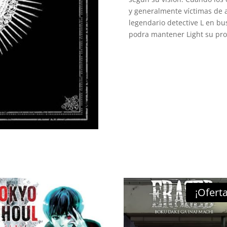
y generalmente víctimas de a
legendario detective L en bus
podra mantener Light su prop
¡Oferta