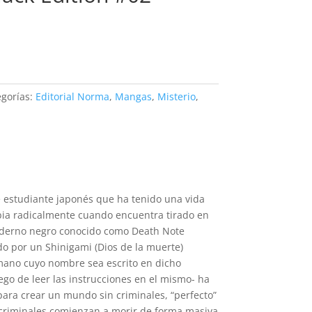
egorías:
Editorial Norma
,
Mangas
,
Misterio
,
e estudiante japonés que ha tenido una vida
bia radicalmente cuando encuentra tirado en
uaderno negro conocido como Death Note
ido por un Shinigami (Dios de la muerte)
mano cuyo nombre sea escrito en dicho
ego de leer las instrucciones en el mismo- ha
 para crear un mundo sin criminales, “perfecto”
 criminales comienzan a morir de forma masiva