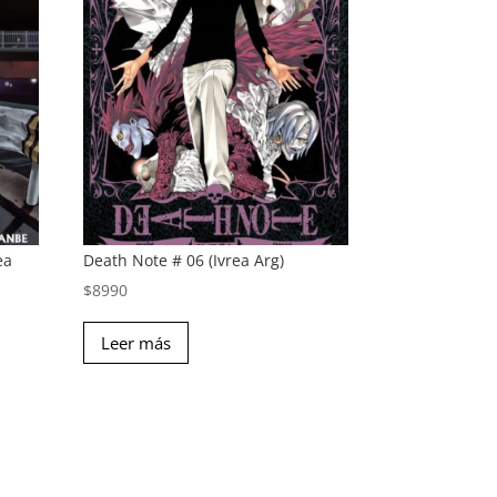
ea
Death Note # 06 (Ivrea Arg)
$
8990
Leer más