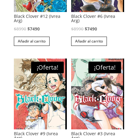
Black Clover #12 (Ivrea
Black Clover #6 (Ivrea
Arg)
Arg)
El
El
El
El
$
8990
$
7490
$
8990
$
7490
precio
precio
precio
precio
Añadir al carrito
Añadir al carrito
original
actual
original
actual
era:
es:
era:
es:
$8990.
$7490.
$8990.
$7490.
¡Oferta!
¡Oferta!
Black Clover #9 (Ivrea
Black Clover #3 (Ivrea
Arg)
Arg)