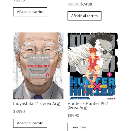
El
El
$
8990
$
7490
precio
precio
Añadir al carrito
Añadir al carrito
original
actual
era:
es:
$8990.
$7490.
Inuyashiki #1 (Ivrea Arg)
Hunter x Hunter #02
(Ivrea Arg)
$
8990
$
8990
Añadir al carrito
Leer más