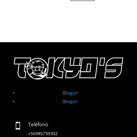
Seguir
Seguir
Teléfono

+56985739302