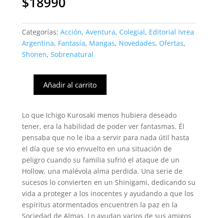
$
18990
Categorías:
Acción
,
Aventura
,
Colegial
,
Editorial Ivrea
Argentina
,
Fantasía
,
Mangas
,
Novedades
,
Ofertas
,
Shonen
,
Sobrenatural
Añadir al carrito
Bleach
Remix
#04
Lo que Ichigo Kurosaki menos hubiera deseado
(Ivrea
tener, era la habilidad de poder ver fantasmas. Él
Arg)
pensaba que no le iba a servir para nada útil hasta
cantidad
el día que se vio envuelto en una situación de
peligro cuando su familia sufrió el ataque de un
Hollow, una malévola alma perdida. Una serie de
sucesos lo convierten en un Shinigami, dedicando su
vida a proteger a los inocentes y ayudando a que los
espíritus atormentados encuentren la paz en la
Sociedad de Almas. Lo ayudan varios de sus amigos