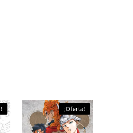
!
¡Oferta!