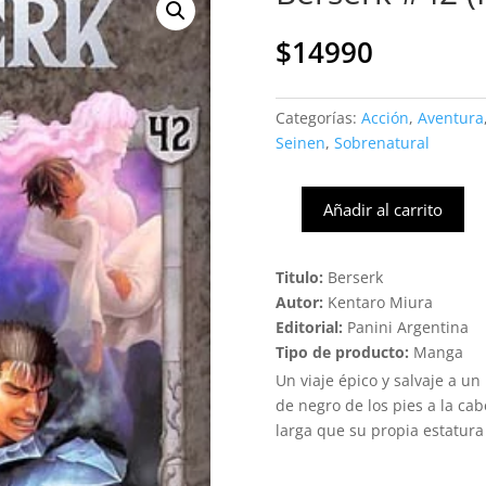
$
14990
Categorías:
Acción
,
Aventura
Seinen
,
Sobrenatural
Añadir al carrito
Berserk
#42
(Panini)
Titulo:
Berserk
cantidad
Autor:
Kentaro Miura
Editorial:
Panini Argentina
Tipo de producto:
Manga
Un viaje épico y salvaje a un
de negro de los pies a la c
larga que su propia estatura