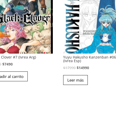
 Clover #7 (Ivrea Arg)
Yuyu Hakusho Kanzenban #0
(Ivrea Esp)
El
El
0
$
7490
El
El
$
17990
$
14990
precio
precio
precio
precio
adir al carrito
original
actual
Leer más
original
actual
era:
es:
era:
es:
$8990.
$7490.
$17990.
$14990.