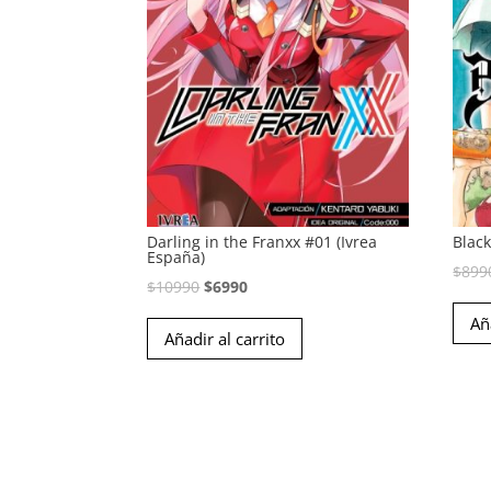
Darling in the Franxx #01 (Ivrea
Black
España)
$
899
El
El
$
10990
$
6990
precio
precio
Añ
Añadir al carrito
original
actual
era:
es:
$10990.
$6990.