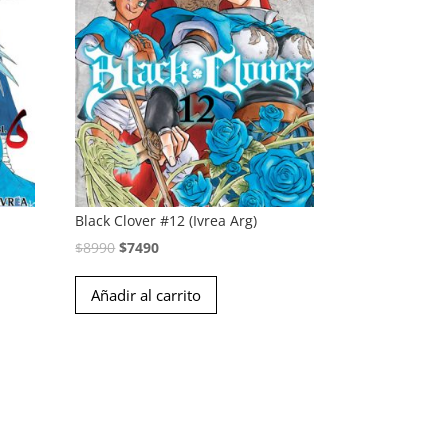
6
Black Clover #12 (Ivrea Arg)
El
El
$
8990
$
7490
precio
precio
Añadir al carrito
original
actual
era:
es:
$8990.
$7490.