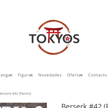
angas
Figuras
Novedades
Ofertas
Contacto
Berserk #42 (Panini)
Berserk #42 (