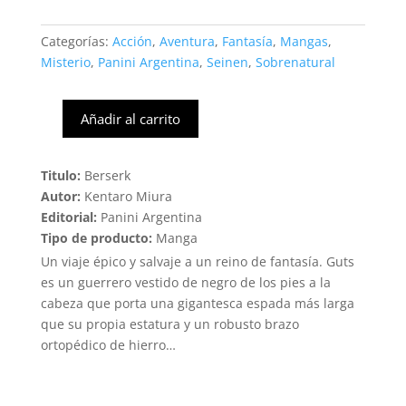
Categorías:
Acción
,
Aventura
,
Fantasía
,
Mangas
,
Misterio
,
Panini Argentina
,
Seinen
,
Sobrenatural
Añadir al carrito
Berserk
#41
(Panini)
Titulo:
Berserk
cantidad
Autor:
Kentaro Miura
Editorial:
Panini Argentina
Tipo de producto:
Manga
Un viaje épico y salvaje a un reino de fantasía. Guts
es un guerrero vestido de negro de los pies a la
cabeza que porta una gigantesca espada más larga
que su propia estatura y un robusto brazo
ortopédico de hierro…