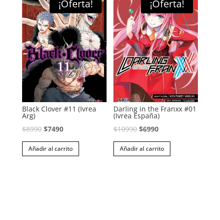
¡Oferta!
¡Oferta!
Black Clover #11 (Ivrea
Darling in the Franxx #01
Arg)
(Ivrea España)
El
El
El
El
$
8990
$
7490
$
10990
$
6990
precio
precio
precio
precio
Añadir al carrito
Añadir al carrito
original
actual
original
actual
era:
es:
era:
es:
$8990.
$7490.
$10990.
$6990.