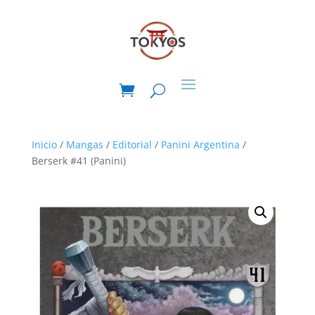
Inicio
/
Mangas
/
Editorial
/
Panini Argentina
/
Berserk #41 (Panini)