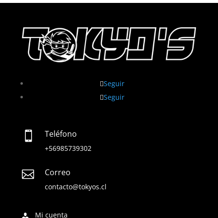
Seguir
Seguir
Teléfono

+56985739302
Correo

contacto@tokyos.cl
Mi cuenta