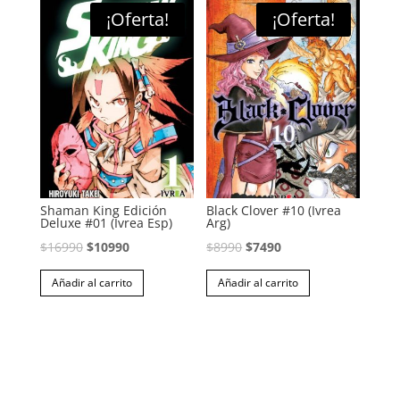
¡Oferta!
¡Oferta!
Shaman King Edición
Black Clover #10 (Ivrea
Deluxe #01 (Ivrea Esp)
Arg)
El
El
El
El
$
16990
$
10990
$
8990
$
7490
precio
precio
precio
precio
Añadir al carrito
Añadir al carrito
original
actual
original
actual
era:
es:
era:
es:
$16990.
$10990.
$8990.
$7490.