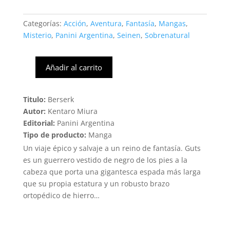
Categorías:
Acción
,
Aventura
,
Fantasía
,
Mangas
,
Misterio
,
Panini Argentina
,
Seinen
,
Sobrenatural
Añadir al carrito
Berserk
#14
(Panini)
Titulo:
Berserk
cantidad
Autor:
Kentaro Miura
Editorial:
Panini Argentina
Tipo de producto:
Manga
Un viaje épico y salvaje a un reino de fantasía. Guts
es un guerrero vestido de negro de los pies a la
cabeza que porta una gigantesca espada más larga
que su propia estatura y un robusto brazo
ortopédico de hierro…