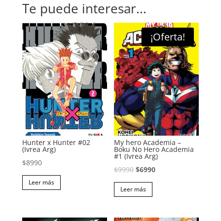
Te puede interesar...
¡Oferta!
Hunter x Hunter #02
My hero Academia –
(Ivrea Arg)
Boku No Hero Academia
#1 (Ivrea Arg)
$
8990
El
El
$
9990
$
6990
precio
precio
Leer más
Leer más
original
actual
era:
es:
$9990.
$6990.