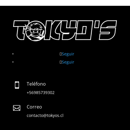
Seguir
Seguir
Teléfono

+56985739302
Correo

contacto@tokyos.cl