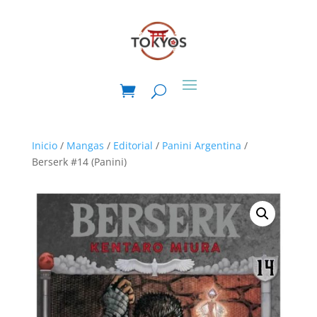
Inicio
/
Mangas
/
Editorial
/
Panini Argentina
/
Berserk #14 (Panini)