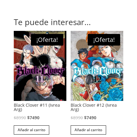
Te puede interesar...
¡Oferta!
¡Oferta!
Black Clover #11 (Ivrea
Black Clover #12 (Ivrea
Arg)
Arg)
El
El
El
El
$
8990
$
7490
$
8990
$
7490
precio
precio
precio
precio
Añadir al carrito
Añadir al carrito
original
actual
original
actual