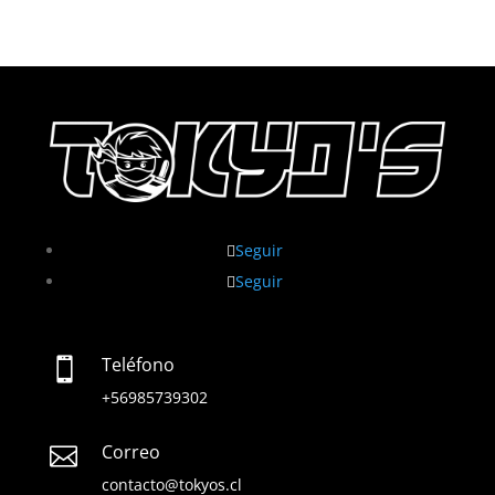
Seguir
Seguir
Teléfono

+56985739302
Correo

contacto@tokyos.cl