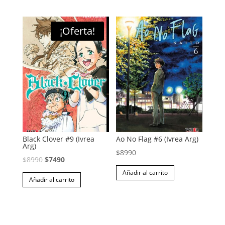
era:
es:
era:
es:
$8990.
$7490.
$8990.
$7490.
¡Oferta!
Black Clover #9 (Ivrea
Ao No Flag #6 (Ivrea Arg)
Arg)
$
8990
El
El
$
8990
$
7490
precio
precio
Añadir al carrito
Añadir al carrito
original
actual
era:
es:
$8990.
$7490.