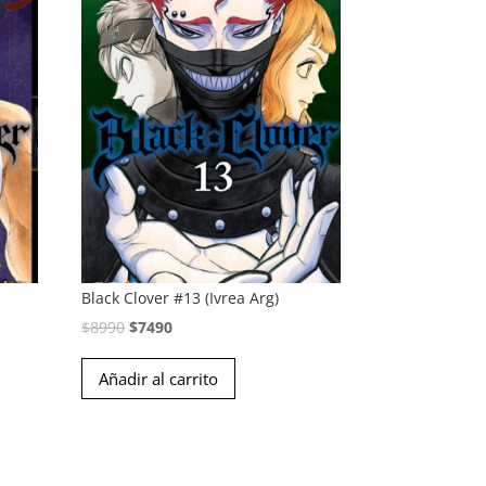
Black Clover #13 (Ivrea Arg)
El
El
$
8990
$
7490
precio
precio
Añadir al carrito
original
actual
era:
es:
$8990.
$7490.