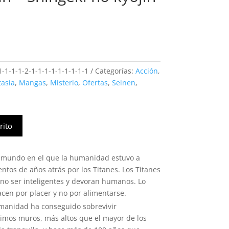
recio
ctual
:
1-1-1-2-1-1-1-1-1-1-1-1-1
Categorías:
Acción
,
6990.
tasía
,
Mangas
,
Misterio
,
Ofertas
,
Seinen
,
rito
un mundo en el que la humanidad estuvo a
ntos de años atrás por los Titanes. Los Titanes
no ser inteligentes y devoran humanos. Lo
cen por placer y no por alimentarse.
manidad ha conseguido sobrevivir
simos muros, más altos que el mayor de los