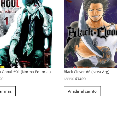
o Ghoul #01 (Norma Editorial)
Black Clover #6 (Ivrea Arg)
El
El
90
$
8990
$
7490
precio
precio
er más
Añadir al carrito
original
actual
era:
es:
$8990.
$7490.