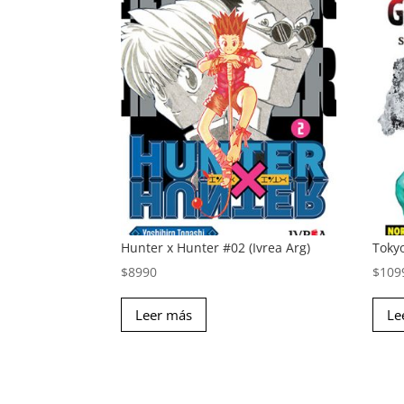
Hunter x Hunter #02 (Ivrea Arg)
Toky
$
8990
$
109
Leer más
Le