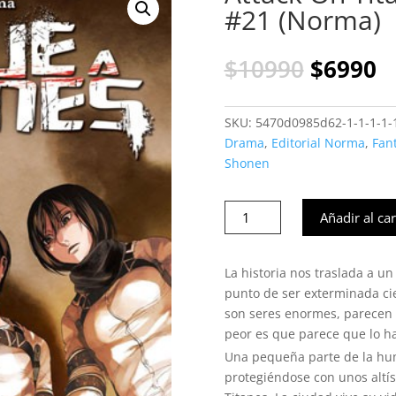
#21 (Norma)
El
El
$
10990
$
6990
precio
p
original
a
era:
es
SKU:
5470d0985d62-1-1-1-1-1-
$10990.
$
Drama
,
Editorial Norma
,
Fan
Shonen
Attack
Añadir al car
On
Titan
-
La historia nos traslada a 
Shingeki
punto de ser exterminada cie
no
son seres enormes, parecen 
kyojin
peor es que parece que lo ha
#21
Una pequeña parte de la hu
(Norma)
protegiéndose con unos altí
cantidad