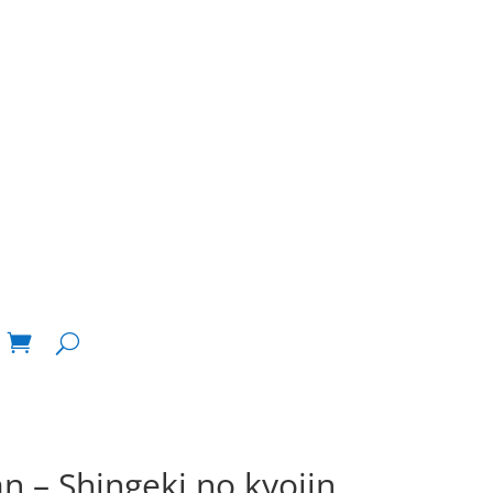
n – Shingeki no kyojin