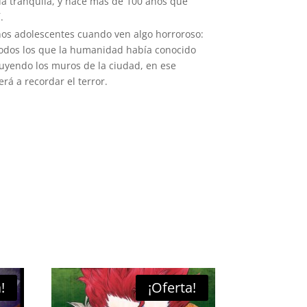
ida tranquila, y hace más de 100 años que
.
nos adolescentes cuando ven algo horroroso:
odos los que la humanidad había conocido
uyendo los muros de la ciudad, en ese
á a recordar el terror.
!
¡Oferta!